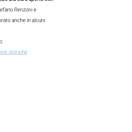
Stefano Renzoni e
rato anche in alcuni
o.
ore storiche