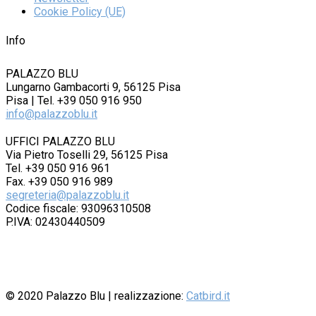
Cookie Policy (UE)
Info
PALAZZO BLU
Lungarno Gambacorti 9, 56125 Pisa
Pisa | Tel. +39 050 916 950
info@palazzoblu.it
UFFICI PALAZZO BLU
Via Pietro Toselli 29, 56125 Pisa
Tel. +39 050 916 961
Fax. +39 050 916 989
segreteria@palazzoblu.it
Codice fiscale: 93096310508
P.IVA: 02430440509
© 2020
Palazzo Blu
| realizzazione:
Catbird.it