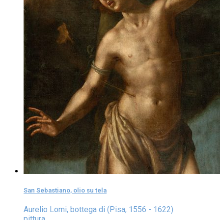
San Sebastiano, olio su tela
Aurelio Lomi, bottega di (Pisa, 1556 - 1622)
pittura