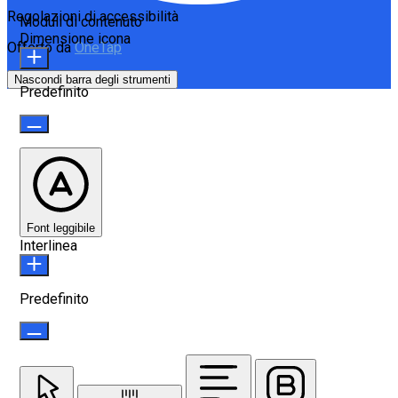
Regolazioni di accessibilità
Moduli di contenuto
Dimensione icona
Offerto da
OneTap
Nascondi barra degli strumenti
Predefinito
Font leggibile
Interlinea
Predefinito