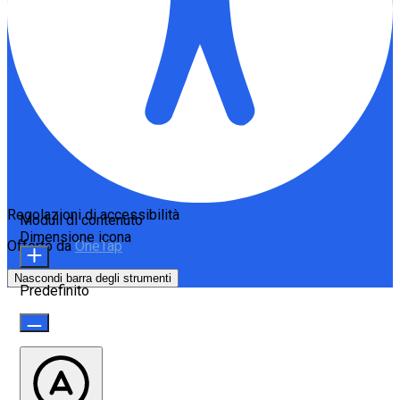
Regolazioni di accessibilità
Moduli di contenuto
Dimensione icona
Offerto da
OneTap
Nascondi barra degli strumenti
Predefinito