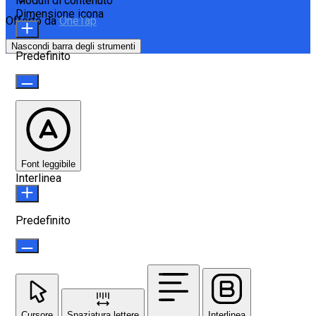
Moduli di contenuto
Dimensione icona
Offerto da
OneTap
Nascondi barra degli strumenti
Predefinito
Font leggibile
Interlinea
Predefinito
Cursore
Spaziatura lettere
Interlinea