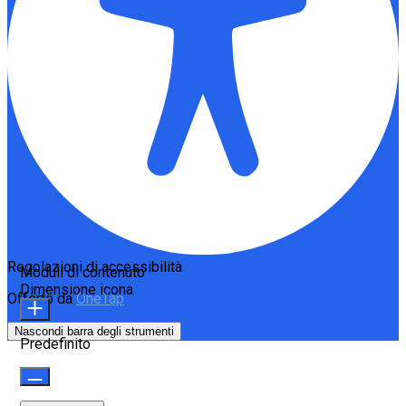
Regolazioni di accessibilità
Moduli di contenuto
Dimensione icona
Offerto da
OneTap
Nascondi barra degli strumenti
Predefinito