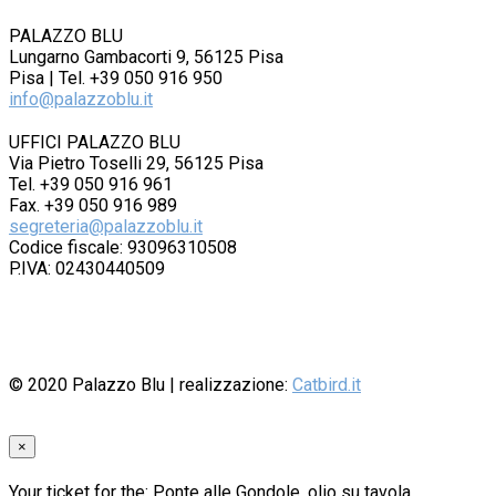
PALAZZO BLU
Lungarno Gambacorti 9, 56125 Pisa
Pisa | Tel. +39 050 916 950
info@palazzoblu.it
UFFICI PALAZZO BLU
Via Pietro Toselli 29, 56125 Pisa
Tel. +39 050 916 961
Fax. +39 050 916 989
segreteria@palazzoblu.it
Codice fiscale: 93096310508
P.IVA: 02430440509
© 2020
Palazzo Blu
| realizzazione:
Catbird.it
×
Your ticket for the: Ponte alle Gondole, olio su tavola