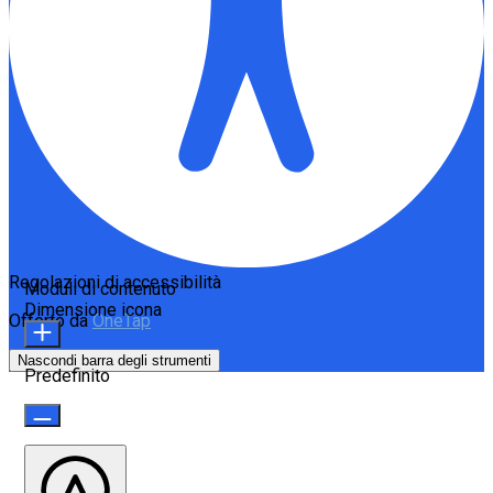
Regolazioni di accessibilità
Moduli di contenuto
Dimensione icona
Offerto da
OneTap
Nascondi barra degli strumenti
Predefinito