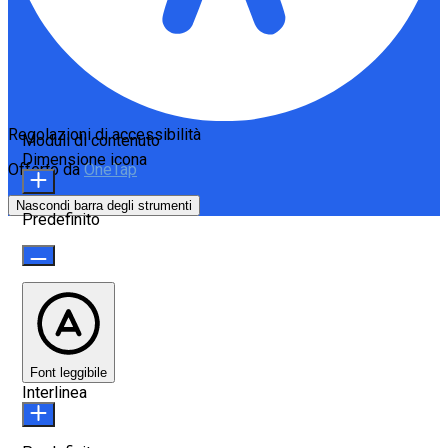
Regolazioni di accessibilità
Moduli di contenuto
Dimensione icona
Offerto da
OneTap
Nascondi barra degli strumenti
Predefinito
Font leggibile
Interlinea