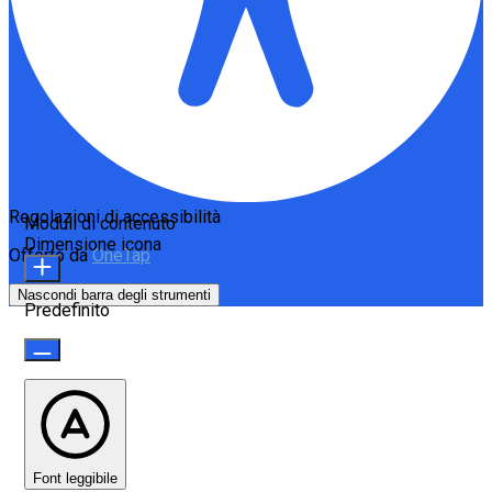
Regolazioni di accessibilità
Moduli di contenuto
Dimensione icona
Offerto da
OneTap
Nascondi barra degli strumenti
Predefinito
Font leggibile