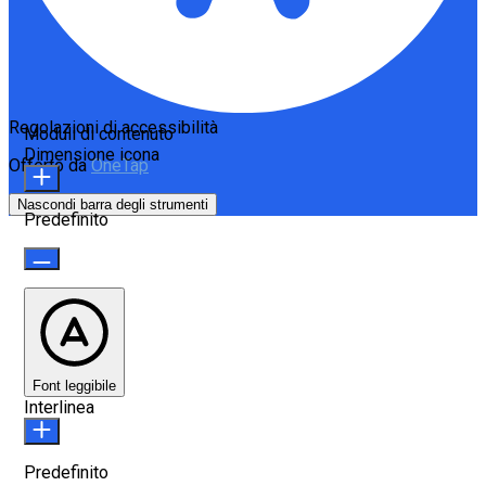
Regolazioni di accessibilità
Moduli di contenuto
Dimensione icona
Offerto da
OneTap
Nascondi barra degli strumenti
Predefinito
Font leggibile
Interlinea
Predefinito