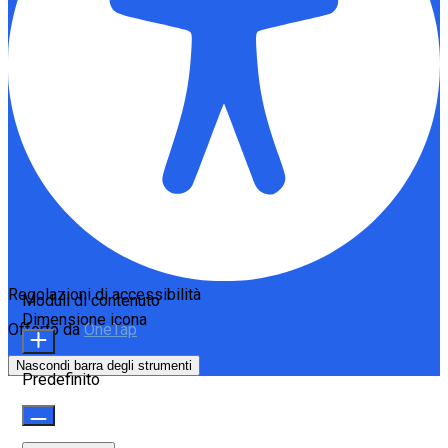
Regolazioni di accessibilità
Moduli di contenuto
Dimensione icona
Offerto da
OneTap
Nascondi barra degli strumenti
Predefinito