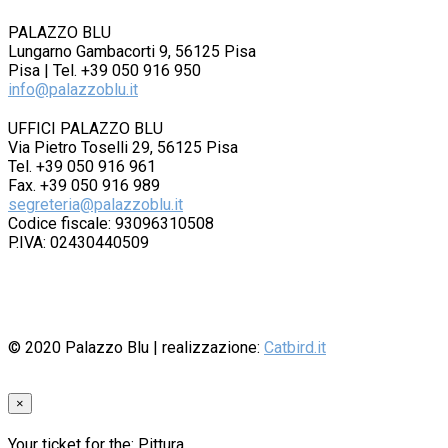
PALAZZO BLU
Lungarno Gambacorti 9, 56125 Pisa
Pisa | Tel. +39 050 916 950
info@palazzoblu.it
UFFICI PALAZZO BLU
Via Pietro Toselli 29, 56125 Pisa
Tel. +39 050 916 961
Fax. +39 050 916 989
segreteria@palazzoblu.it
Codice fiscale: 93096310508
P.IVA: 02430440509
© 2020
Palazzo Blu
| realizzazione:
Catbird.it
×
Your ticket for the: Pittura