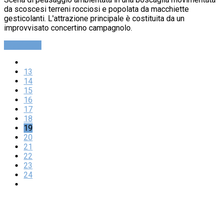
da scoscesi terreni rocciosi e popolata da macchiette
gesticolanti. L'attrazione principale è costituita da un
improvvisato concertino campagnolo.
Leggi altro
13
14
15
16
17
18
19
20
21
22
23
24