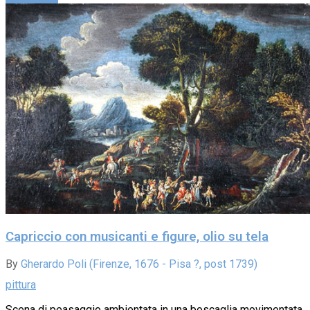
Capriccio con musicanti e figure, olio su tela
By
Gherardo Poli (Firenze, 1676 - Pisa ?, post 1739)
pittura
Scena di peasaggio ambientata in una boscaglia movimentata